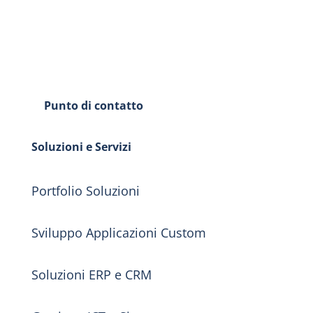
Softing Consulting srl – Viale Nettuno 26,
Francavilla al Mare (CH)
Tel. 085.4910.533 – Email: softing@soc.it
Punto di contatto
Soluzioni e Servizi
Portfolio Soluzioni
Sviluppo Applicazioni Custom
Soluzioni ERP e CRM