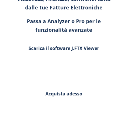
dalle tue Fatture Elettroniche
Passa a Analyzer o Pro per le
funzionalità avanzate
Scarica il software J.FTX Viewer
Promozione Summer25
Aggiornamenti gratuiti fino al
31/12/2025
ANALYZER | PRO
Acquista adesso