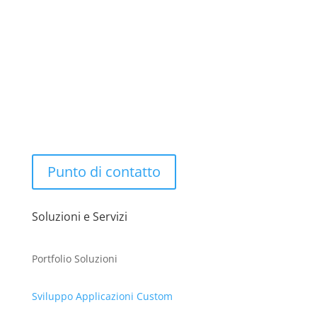
Softing Consulting srl – Viale Nettuno 26, Francavilla
al Mare (CH)
Tel. 085.4910.533 – Email: softing@soc.it
Punto di contatto
Soluzioni e Servizi
Portfolio Soluzioni
Sviluppo Applicazioni Custom