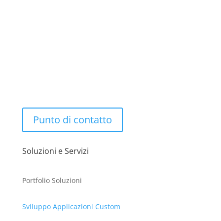
Softing Consulting srl – Viale Nettuno 26, Francavilla
al Mare (CH)
Tel. 085.4910.533 – Email: softing@soc.it
Punto di contatto
Soluzioni e Servizi
Portfolio Soluzioni
Sviluppo Applicazioni Custom